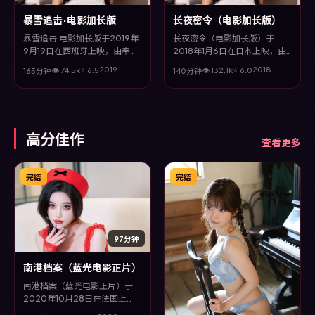
暴雪追击·电影加长版
长夜密令（电影加长版）
暴雪追击·电影加长版于2019年
长夜密令（电影加长版）于
9月19日在西班牙上映，由奉俊
2018年1月6日在日本上映，由
昊执导，邱泽、章子怡、赵丽颖
罗素兄弟执导，黄渤、松坂桃
2019
2018
👁
74.5
k
⭐
6.5
👁
132.1
k
⭐
6.0
165分钟
140分钟
等主演。全片以冒险类型为主
李、王景春、赵丽颖等主演。全
线，视听语言大胆实验，配乐与
片以科幻类型为主线，改编自真
场面调度为全片情绪推波助澜。
实事件与社会议题，兼具娱乐性
与思考空间。
高分佳作
查看更多
完结
完结
97分钟
南港档案（蓝光电影正片）
南港档案（蓝光电影正片）于
2020年10月28日在法国上
映，由丹尼斯·维伦纽瓦执导，