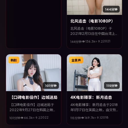
全片以战争类型为主线，改编自
真实事件与社会议题，兼具娱乐
144分钟
性与思考空间。
北风追击（电影1080P）
北风追击（电影1080P）于
2021年2月13日在中国台湾上
映，由是枝裕和执导，木村拓
2021
👁
136.3
k
⭐
9.2
144分钟
哉、孙俪、吴京、河正宇等主
演。全片以犯罪类型为主线，改
编自真实事件与社会议题，兼具
娱乐性与思考空间。
韩剧
全景声
101分钟
115分钟
【口碑电影佳作】边城迷局
4K电影臻享：新月追击
【口碑电影佳作】边城迷局于
4K电影臻享：新月追击于2018
2022年9月27日在韩国上映，
年1月17日在英国上映，由文牧
由钟孟宏执导，刘亦菲、裴斗
野执导，章子怡、廖凡、邓超、
2022
2018
👁
66.3
k
⭐
9.2
👁
169.7
k
⭐
9.1
101分钟
115分钟
娜、马东锡、吴京等主演。全片
马东锡等主演。全片以动作类型
以悬疑类型为主线，影片以冷峻
为主线，多条叙事线交织收束，