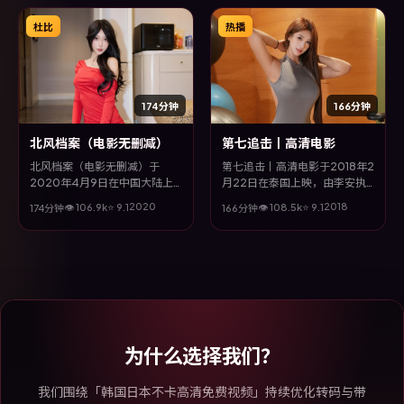
镜头与饱满表演，呈现人物在极
悬念与情感并重，适合喜欢强情
端情境下的蜕变与救赎。
节的观众。
杜比
热播
174分钟
166分钟
北风档案（电影无删减）
第七追击丨高清电影
北风档案（电影无删减）于
第七追击丨高清电影于2018年2
2020年4月9日在中国大陆上
月22日在泰国上映，由李安执
映，由罗素兄弟执导，河正宇、
导，廖凡、裴斗娜、周迅等主
2020
2018
👁
106.9
k
⭐
9.1
👁
108.5
k
⭐
9.1
174分钟
166分钟
张家辉、甄子丹、白宇等主演。
演。全片以家庭类型为主线，在
全片以传记类型为主线，多条叙
时代洪流与个体抉择之间，故事
事线交织收束，悬念与情感并
层层推进，节奏紧凑而不失细
重，适合喜欢强情节的观众。
腻。
为什么选择我们？
我们围绕「韩国日本不卡高清免费视频」持续优化转码与带