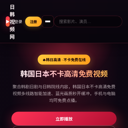
日
韩
视
▶
登录
注册
频
网
🔥
韩日高清 · 不卡免费在线
韩国日本不卡高清免费视频
聚合韩剧日剧与日韩院线内容，韩国日本不卡高清免费
视频多线路智能加速、蓝光画质秒开缓冲，手机与电脑
均可免费点播。
立即播放