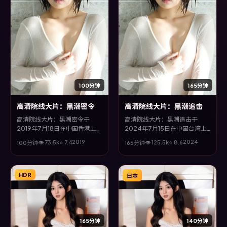
100分钟
165分钟
高清院线大片：黑潮密令
高清院线大片：黑潮追击
高清院线大片：黑潮密令于
高清院线大片：黑潮追击于
2019年7月18日在中国香港上
2024年7月15日在中国台湾上
映，由斯皮尔伯格执导，王景
映，由诺兰执导，咏梅、河正
2019
2024
👁
73.5
k
⭐
7.4
👁
125.5
k
⭐
8.6
100分钟
165分钟
春、邱泽、孔刘、木村拓哉等主
宇、谭卓、孔刘等主演。全片以
演。全片以家庭类型为主线，改
冒险类型为主线，视听语言大胆
编自真实事件与社会议题，兼具
实验，配乐与场面调度为全片情
娱乐性与思考空间。
绪推波助澜。
HDR
日本
165分钟
140分钟