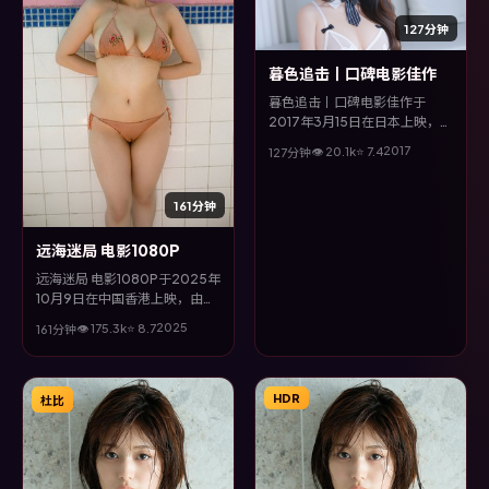
127分钟
暮色追击丨口碑电影佳作
暮色追击丨口碑电影佳作于
2017年3月15日在日本上映，由
罗泓轸执导，谭卓、长泽雅美、
2017
👁
20.1
k
⭐
7.4
127分钟
汤唯等主演。全片以动作类型为
主线，视听语言大胆实验，配乐
与场面调度为全片情绪推波助
161分钟
澜。
远海迷局 电影1080P
远海迷局 电影1080P于2025年
10月9日在中国香港上映，由郭
帆执导，易烊千玺、张译、秦昊
2025
👁
175.3
k
⭐
8.7
161分钟
等主演。全片以战争类型为主
线，影片以冷峻镜头与饱满表
演，呈现人物在极端情境下的蜕
变与救赎。
HDR
杜比