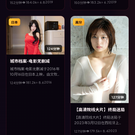
2019
2019
👁
184.0
k
⭐
6.8
👁
183.2
k
⭐
6.7
152分钟
150分钟
谭卓等主演。全片以悬疑类型为
宰、桂纶镁等主演。全片以传记
主线，视听语言大胆实验，配乐
类型为主线，视听语言大胆实
与场面调度为全片情绪推波助
验，配乐与场面调度为全片情绪
澜。
推波助澜。
日本
高分
124分钟
城市档案·电影无删减
城市档案·电影无删减于2016年
10月16日在日本上映，由文牧野
执导，全度妍、松坂桃李、胡歌
2016
👁
181.2
k
⭐
8.6
124分钟
等主演。全片以科幻类型为主
线，改编自真实事件与社会议
题，兼具娱乐性与思考空间。
127分钟
【高清院线大片】终局迷局
【高清院线大片】终局迷局于
2023年3月12日在西班牙上
映，由徐克执导，桂纶镁、孔
2023
👁
179.5
k
⭐
8.4
127分钟
刘、周迅、孙俪等主演。全片以