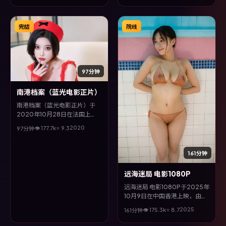
动作类型为主线，在时代洪流与
个体抉择之间，故事层层推进，
节奏紧凑而不失细腻。
完结
院线
97分钟
南港档案（蓝光电影正片）
南港档案（蓝光电影正片）于
2020年10月28日在法国上
映，由丹尼斯·维伦纽瓦执导，
2020
👁
177.7
k
⭐
9.3
97分钟
咏梅、刘亦菲、雷佳音等主演。
全片以奇幻类型为主线，影片以
冷峻镜头与饱满表演，呈现人物
161分钟
在极端情境下的蜕变与救赎。
远海迷局 电影1080P
远海迷局 电影1080P于2025年
10月9日在中国香港上映，由郭
帆执导，易烊千玺、张译、秦昊
2025
👁
175.3
k
⭐
8.7
161分钟
等主演。全片以战争类型为主
线，影片以冷峻镜头与饱满表