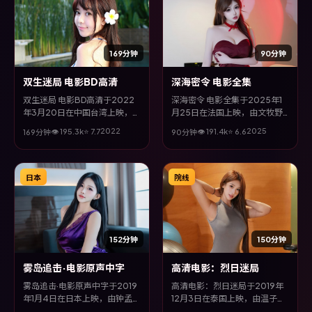
169分钟
90分钟
双生迷局 电影BD高清
深海密令 电影全集
双生迷局 电影BD高清于2022
深海密令 电影全集于2025年1
年3月20日在中国台湾上映，由
月25日在法国上映，由文牧野
是枝裕和执导，长泽雅美、沈
执导，张译、张子枫、黄政民、
2022
2025
👁
195.3
k
⭐
7.7
👁
191.4
k
⭐
6.6
169分钟
90分钟
腾、廖凡等主演。全片以冒险类
黄渤等主演。全片以奇幻类型为
型为主线，视听语言大胆实验，
主线，在时代洪流与个体抉择之
配乐与场面调度为全片情绪推波
间，故事层层推进，节奏紧凑而
助澜。
不失细腻。
日本
院线
152分钟
150分钟
雾岛追击·电影原声中字
高清电影：烈日迷局
雾岛追击·电影原声中字于2019
高清电影：烈日迷局于2019年
年1月4日在日本上映，由钟孟宏
12月3日在泰国上映，由温子仁
执导，马东锡、张子枫、张译、
执导，梁朝伟、张家辉、李政