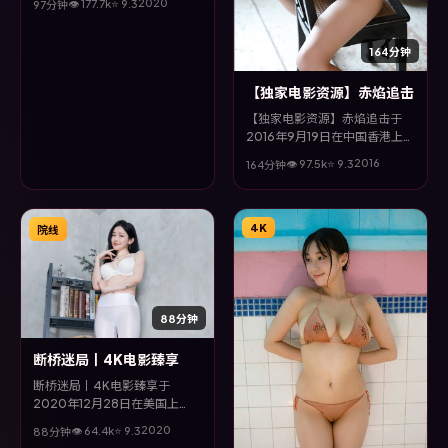
2020
👁
177.7
k
⭐
9.3
97分钟
咏梅、刘亦菲、雷佳音等主演。
全片以奇幻类型为主线，影片以
冷峻镜头与饱满表演，呈现人物
164分钟
在极端情境下的蜕变与救赎。
【独家电影资源】赤焰追击
【独家电影资源】赤焰追击于
2016年9月19日在中国香港上
映，由诺兰执导，易烊千玺、吴
2016
👁
97.5
k
⭐
9.3
164分钟
京、松坂桃李、古天乐等主演。
全片以惊悚类型为主线，视听语
言大胆实验，配乐与场面调度为
全片情绪推波助澜。
4K
院线
88分钟
断桥迷局丨4K电影臻享
断桥迷局丨4K电影臻享于
2020年12月28日在美国上
映，由文牧野执导，赵又廷、王
2020
👁
64.4
k
⭐
9.3
88分钟
景春、赵丽颖、朱一龙等主演。