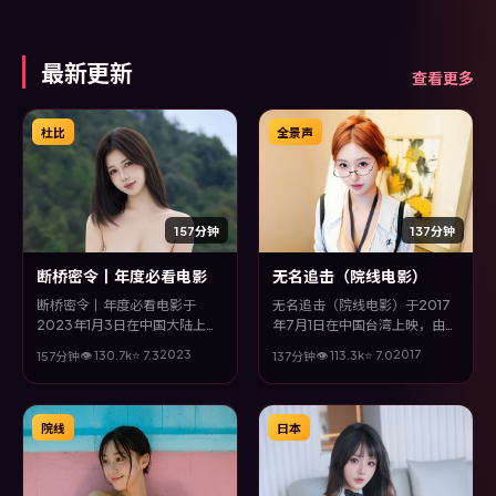
演，呈现人物在极端情境下的蜕
变与救赎。
最新更新
查看更多
杜比
全景声
157分钟
137分钟
断桥密令丨年度必看电影
无名追击（院线电影）
断桥密令丨年度必看电影于
无名追击（院线电影）于2017
2023年1月3日在中国大陆上
年7月1日在中国台湾上映，由毕
映，由黑泽清执导，刘亦菲、河
赣执导，张家辉、李政宰、胡
2023
2017
👁
130.7
k
⭐
7.3
👁
113.3
k
⭐
7.0
157分钟
137分钟
正宇、木村拓哉等主演。全片以
歌、沈腾等主演。全片以动作类
喜剧类型为主线，影片以冷峻镜
型为主线，多条叙事线交织收
头与饱满表演，呈现人物在极端
束，悬念与情感并重，适合喜欢
情境下的蜕变与救赎。
强情节的观众。
院线
日本